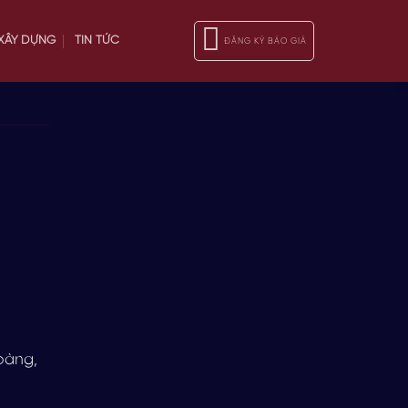
 XÂY DỰNG
TIN TỨC
ĐĂNG KÝ BÁO GIÁ
oàng,