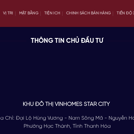
VỊ TRÍ
MẶT BẰNG
TIỆN ÍCH
CHÍNH SÁCH BÁN HÀNG
TIẾN ĐỘ
THÔNG TIN CHỦ ĐẦU TƯ
KHU ĐÔ THỊ VINHOMES STAR CITY
ịa Chỉ: Đại Lộ Hùng Vương - Nam Sông Mã - Nguyễn H
Phường Hạc Thành, Tỉnh Thanh Hóa