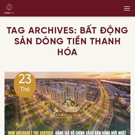
Skip
to
content
TAG ARCHIVES:
BẤT ĐỘNG
SẢN DÒNG TIỀN THANH
HÓA
23
Th6