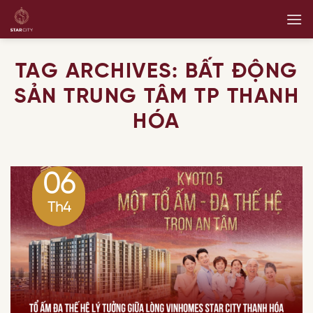
Skip
to
content
TAG ARCHIVES:
BẤT ĐỘNG
SẢN TRUNG TÂM TP THANH
HÓA
06
Th4