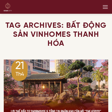
Skip
to
content
TAG ARCHIVES:
BẤT ĐỘNG
SẢN VINHOMES THANH
HÓA
21
Th4