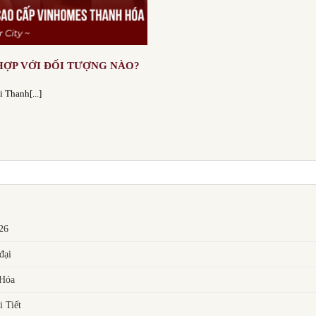
HỢP VỚI ĐỐI TƯỢNG NÀO?
 Thanh[...]
026
đại
 Hóa
 Tiết