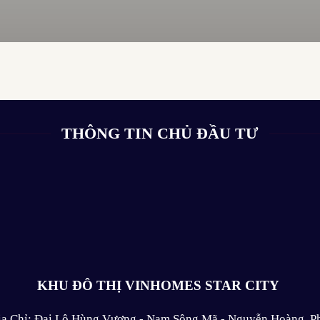
THÔNG TIN CHỦ ĐẦU TƯ
KHU ĐÔ THỊ VINHOMES STAR CITY
ịa Chỉ: Đại Lộ Hùng Vương - Nam Sông Mã - Nguyễn Hoàng, P