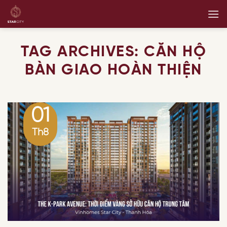
Skip
to
content
TAG ARCHIVES:
CĂN HỘ
BÀN GIAO HOÀN THIỆN
01
Th8