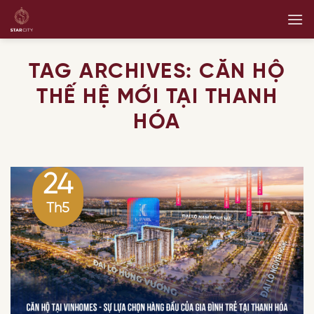
Skip
to
content
TAG ARCHIVES:
CĂN HỘ
THẾ HỆ MỚI TẠI THANH
HÓA
24
Th5