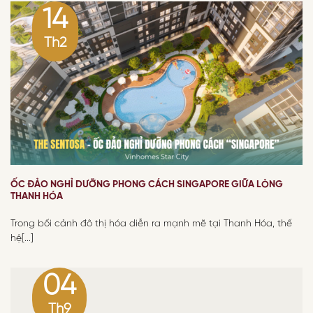
14
Th2
ỐC ĐẢO NGHỈ DƯỠNG PHONG CÁCH SINGAPORE GIỮA LÒNG
THANH HÓA
Trong bối cảnh đô thị hóa diễn ra mạnh mẽ tại Thanh Hóa, thế
hệ[...]
04
Th9