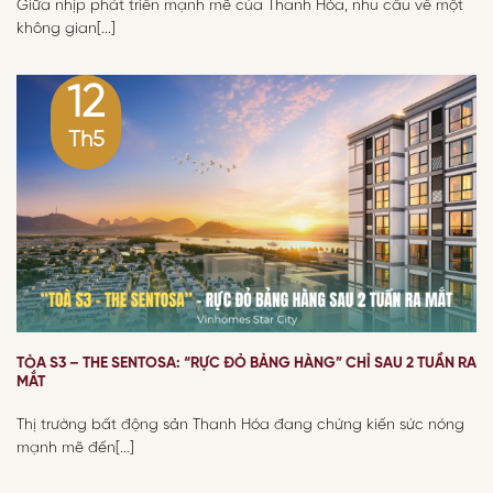
Giữa nhịp phát triển mạnh mẽ của Thanh Hóa, nhu cầu về một
không gian[...]
12
Th5
TÒA S3 – THE SENTOSA: “RỰC ĐỎ BẢNG HÀNG” CHỈ SAU 2 TUẦN RA
MẮT
Thị trường bất động sản Thanh Hóa đang chứng kiến sức nóng
mạnh mẽ đến[...]