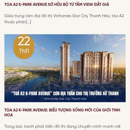
TÒA A2 K-PARK AVENUE SỞ HỮU BỘ TỨ TẦM VIEW ĐẮT GIÁ
Giữa trung tâm đại đô thị Vinhomes Star City Thanh Hóa, tòa A2
thuộc phân[...]
22
Th11
TÒA A2 K-PARK AVENUE: BIỂU TƯỢNG SỐNG MỚI CỦA GIỚI TINH
HOA
Trong bức tranh phát triển đô thị đang chuyển mình mạnh mẽ