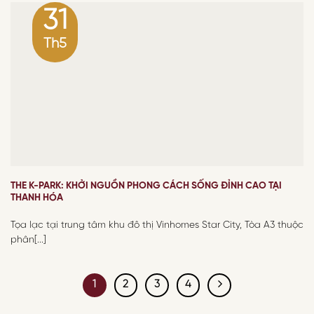
31
Th5
THE K-PARK: KHỞI NGUỒN PHONG CÁCH SỐNG ĐỈNH CAO TẠI
THANH HÓA
Tọa lạc tại trung tâm khu đô thị Vinhomes Star City, Tòa A3 thuộc
phân[...]
1
2
3
4