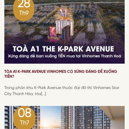
28
Th9
TÒA A1 K-PARK AVENUE VINHOMES CÓ XỨNG ĐÁNG ĐỂ XUỐNG
TIỀN?
Trong phân khu K-Park Avenue thuộc đại đô thị Vinhomes Star
City Thanh Hóa, tòa[...]
08
Th7