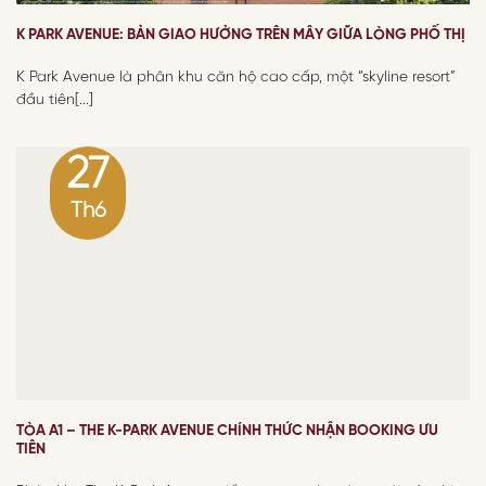
K PARK AVENUE: BẢN GIAO HƯỞNG TRÊN MÂY GIỮA LÒNG PHỐ THỊ
K Park Avenue là phân khu căn hộ cao cấp, một “skyline resort”
đầu tiên[...]
27
Th6
TÒA A1 – THE K-PARK AVENUE CHÍNH THỨC NHẬN BOOKING ƯU
TIÊN