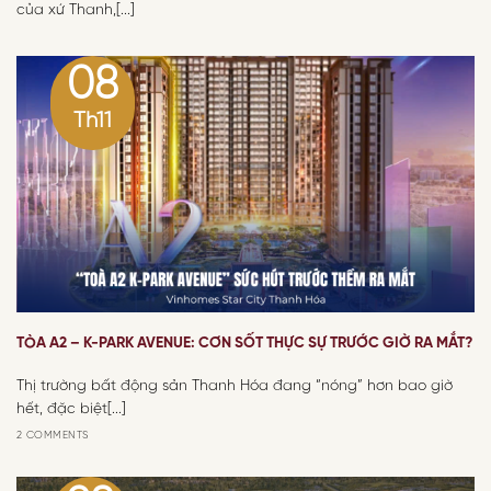
của xứ Thanh,[...]
08
Th11
TÒA A2 – K-PARK AVENUE: CƠN SỐT THỰC SỰ TRƯỚC GIỜ RA MẮT?
Thị trường bất động sản Thanh Hóa đang “nóng” hơn bao giờ
hết, đặc biệt[...]
2 COMMENTS