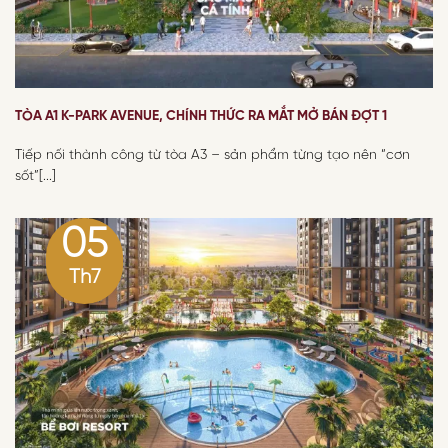
TÒA A1 K-PARK AVENUE, CHÍNH THỨC RA MẮT MỞ BÁN ĐỢT 1
Tiếp nối thành công từ tòa A3 – sản phẩm từng tạo nên “cơn
sốt”[...]
05
Th7