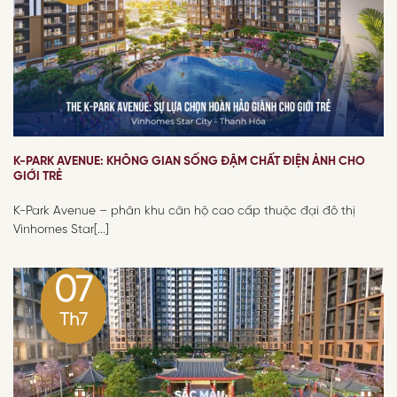
K-PARK AVENUE: KHÔNG GIAN SỐNG ĐẬM CHẤT ĐIỆN ẢNH CHO
GIỚI TRẺ
K-Park Avenue – phân khu căn hộ cao cấp thuộc đại đô thị
Vinhomes Star[...]
07
Th7