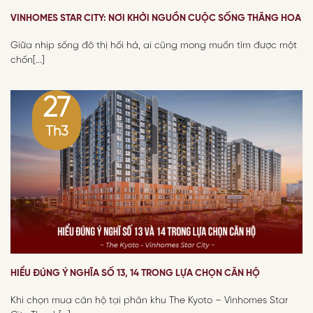
VINHOMES STAR CITY: NƠI KHỞI NGUỒN CUỘC SỐNG THĂNG HOA
Giữa nhịp sống đô thị hối hả, ai cũng mong muốn tìm được một
chốn[...]
27
Th3
HIỂU ĐÚNG Ý NGHĨA SỐ 13, 14 TRONG LỰA CHỌN CĂN HỘ
Khi chọn mua căn hộ tại phân khu The Kyoto – Vinhomes Star