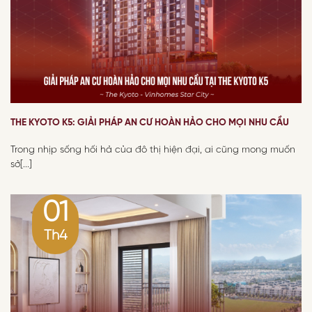
THE KYOTO K5: GIẢI PHÁP AN CƯ HOÀN HẢO CHO MỌI NHU CẦU
Trong nhịp sống hối hả của đô thị hiện đại, ai cũng mong muốn
sở[...]
01
Th4