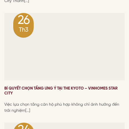
City Thanh[...]
26
Th3
BÍ QUYẾT CHỌN TẦNG ƯNG Ý TẠI THE KYOTO – VINHOMES STAR
CITY
Việc lựa chọn tầng căn hộ phù hợp không chỉ ảnh hưởng đến
trải nghiệm[...]