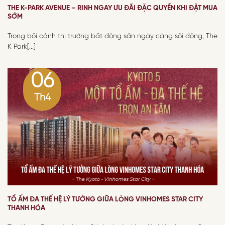
THE K-PARK AVENUE – RINH NGAY ƯU ĐÃI ĐẶC QUYỀN KHI ĐẶT MUA
SỚM
Trong bối cảnh thị trường bất động sản ngày càng sôi động, The
K Park[...]
06
Th4
TỔ ẤM ĐA THẾ HỆ LÝ TƯỞNG GIỮA LÒNG VINHOMES STAR CITY
THANH HÓA