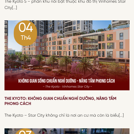
The Kyoto 5 – phân khu nổi bật thuộc khu đô thị Vinhomes Star
City[...]
04
Th4
THE KYOTO: KHÔNG GIAN CHUẨN NGHỈ DƯỠNG, NÂNG TẦM
PHONG CÁCH
The Kyoto – Star City không chỉ là nơi an cư mà còn là biểu[...]