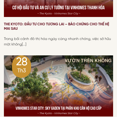
THE KYOTO: ĐẦU TƯ CHO TƯƠNG LAI – BẢO CHỨNG CHO THẾ HỆ
MAI SAU
Trong bối cảnh đô thị hóa ngày càng nhanh chóng, việc sở hữu
một không[...]
28
Th3