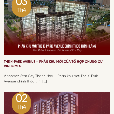
03
Th4
THE K-PARK AVENUE – PHÂN KHU MỚI CỦA TỔ HỢP CHUNG CƯ
VINHOMES
Vinhomes Star City Thanh Hóa – Phân khu mới The K-Park
Avenue chính thức trình[...]
02
Th4