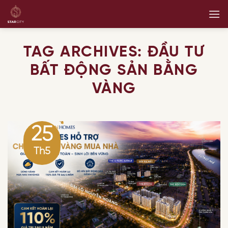
Skip
to
content
TAG ARCHIVES:
ĐẦU TƯ
BẤT ĐỘNG SẢN BẰNG
VÀNG
25
Th5