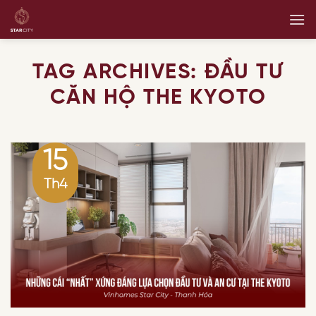
Skip
to
content
TAG ARCHIVES:
ĐẦU TƯ
CĂN HỘ THE KYOTO
15
Th4