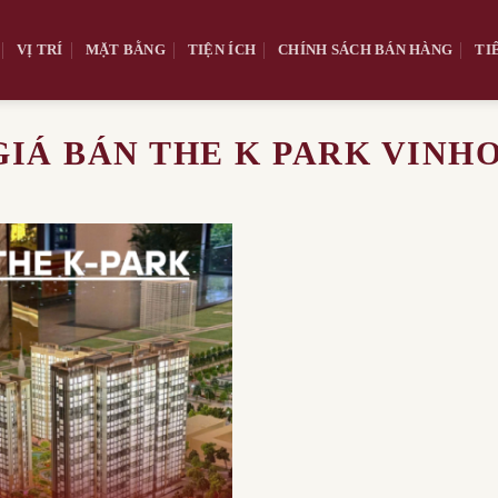
VỊ TRÍ
MẶT BẰNG
TIỆN ÍCH
CHÍNH SÁCH BÁN HÀNG
TI
GIÁ BÁN THE K PARK VIN