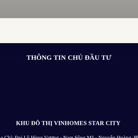
THÔNG TIN CHỦ ĐẦU TƯ
KHU ĐÔ THỊ VINHOMES STAR CITY
ịa Chỉ: Đại Lộ Hùng Vương - Nam Sông Mã - Nguyễn Hoàng, P