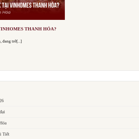
 VINHOMES THANH HÓA?
đang trở[...]
026
đại
 Hóa
 Tiết