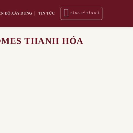
ẾN ĐỘ XÂY DỰNG
TIN TỨC
ĐĂNG KÝ BÁO GIÁ
HOMES THANH HÓA