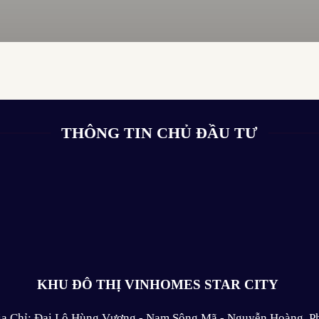
THÔNG TIN CHỦ ĐẦU TƯ
KHU ĐÔ THỊ VINHOMES STAR CITY
ịa Chỉ: Đại Lộ Hùng Vương - Nam Sông Mã - Nguyễn Hoàng, P