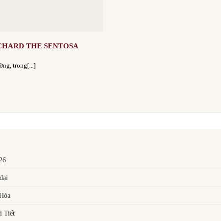
RCHARD THE SENTOSA
ng, trong[...]
026
đại
 Hóa
 Tiết