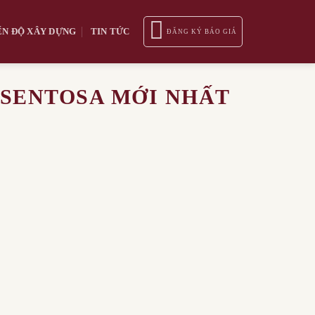
ẾN ĐỘ XÂY DỰNG
TIN TỨC
ĐĂNG KÝ BÁO GIÁ
 SENTOSA MỚI NHẤT