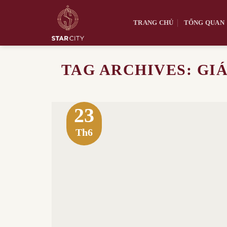
Skip
to
TRANG CHỦ
TỔNG QUAN
content
TAG ARCHIVES:
GI
23
Th6