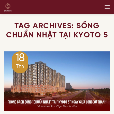
Skip
to
content
TAG ARCHIVES:
SỐNG
CHUẨN NHẬT TẠI KYOTO 5
18
Th4