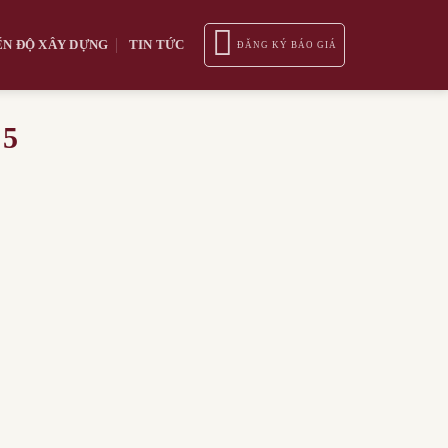
ẾN ĐỘ XÂY DỰNG
TIN TỨC
ĐĂNG KÝ BÁO GIÁ
5