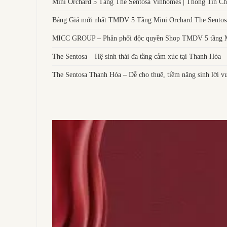
Mini Orchard 5 Tầng The Sentosa Vinhomes | Thông Tin Chi
Bảng Giá mới nhất TMDV 5 Tầng Mini Orchard The Sentos
MICC GROUP – Phân phối độc quyền Shop TMDV 5 tầng Mi
The Sentosa – Hệ sinh thái đa tầng cảm xúc tại Thanh Hóa
The Sentosa Thanh Hóa – Dễ cho thuê, tiềm năng sinh lời vư