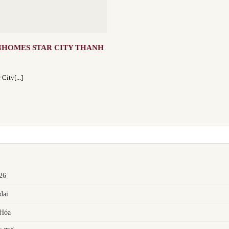
NHOMES STAR CITY THANH
City[...]
026
đại
 Hóa