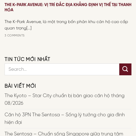
THE K-PARK AVENUE: VỊ TRÍ ĐẮC ĐỊA KHẲNG ĐỊNH VỊ THẾ TẠI THANH
HÓA
The K-Park Avenue, là một trong bốn phân khu căn hộ cao cấp
quan trọng[...]
3 COMMENTS
TIN TỨC MỚI NHẤT
BÀI VIẾT MỚI
The Kyoto – Star City chuẩn bị bàn giao căn hộ tháng
08/2026
Căn hộ 3PN The Sentosa – Sống lý tưởng cho gia đình
hiện đại
The Sentosa – Chuẩn sống Singapore giữa trung tâm