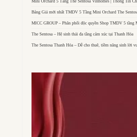
Mini Orchard 5 Tầng The Sentosa Vinhomes | Thông Tin Chi
Bảng Giá mới nhất TMDV 5 Tầng Mini Orchard The Sentos
MICC GROUP – Phân phối độc quyền Shop TMDV 5 tầng Mi
The Sentosa – Hệ sinh thái đa tầng cảm xúc tại Thanh Hóa
The Sentosa Thanh Hóa – Dễ cho thuê, tiềm năng sinh lời vư