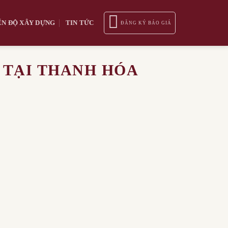
ẾN ĐỘ XÂY DỰNG
TIN TỨC
ĐĂNG KÝ BÁO GIÁ
 TẠI THANH HÓA