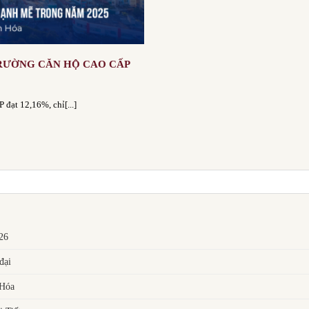
TRƯỜNG CĂN HỘ CAO CẤP
đạt 12,16%, chỉ[...]
026
đại
 Hóa