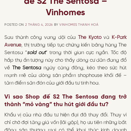
đế S2 The Sentosa –
Vinhomes
POSTED ON
2 THÁNG 4, 2026
BY
VINHOMES THANH HOÁ
Sau thành công vang dội của
The Kyoto
và
K-Park
Avenue
, thị trường tiếp tục chứng kiến bảng hàng The
Sentosa “
sold out
” trong thời gian cực ngắn. Tốc độ
hấp thụ ấn tượng này cho thấy dòng cư dân đang đổ
về
The Sentosa
ngày càng đông, kéo theo sức hút
mạnh mẽ của dòng sản phẩm shophouse khối đế –
tâm điểm săn đón của giới đầu tư tinh hoa.
Vì sao Shop đế S2 The Sentosa đang trở
thành “mỏ vàng” thu hút giới đầu tư?
Khẩu vị của nhà đầu tư hiện đại đã thay đổi. Thay vì
chỉ chờ đợi tăng giá vốn (lãi gộp), họ ưu tiên những bất
động sản thương mại có thể khai thác kinh doanh