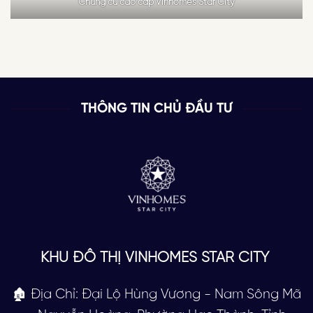
Chung cư cao cấp Vinhomes Star City
THÔNG TIN CHỦ ĐẦU TƯ
KHU ĐÔ THỊ VINHOMES STAR CITY
🏚 Địa Chỉ: Đại Lộ Hùng Vương - Nam Sông Mã