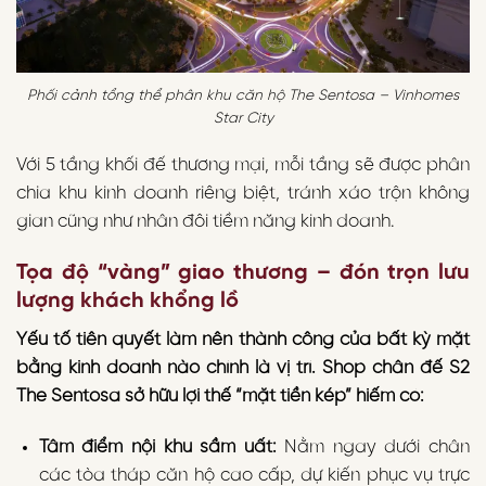
Phối cảnh tổng thể phân khu căn hộ The Sentosa – Vinhomes
Star City
Với 5 tầng khối đế thương mại, mỗi tầng sẽ được phân
chia khu kinh doanh riêng biệt, tránh xáo trộn không
gian cũng như nhân đôi tiềm năng kinh doanh.
Tọa độ “vàng” giao thương – đón trọn lưu
lượng khách khổng lồ
Yếu tố tiên quyết làm nên thành công của bất kỳ mặt
bằng kinh doanh nào chính là vị trí. Shop chân đế S2
The Sentosa sở hữu lợi thế “mặt tiền kép” hiếm có:
Tâm điểm nội khu sầm uất:
Nằm ngay dưới chân
các tòa tháp căn hộ cao cấp, dự kiến phục vụ trực