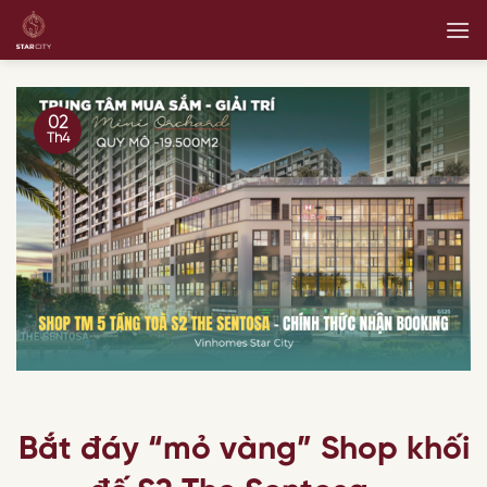
Skip
to
content
02
Th4
Bắt đáy “mỏ vàng” Shop khối