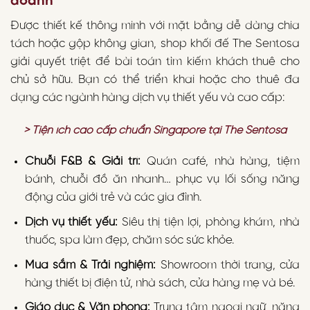
doanh
Được thiết kế thông minh với mặt bằng dễ dàng chia
tách hoặc gộp không gian, shop khối đế The Sentosa
giải quyết triệt để bài toán tìm kiếm khách thuê cho
chủ sở hữu. Bạn có thể triển khai hoặc cho thuê đa
dạng các ngành hàng dịch vụ thiết yếu và cao cấp:
> Tiện ích cao cấp chuẩn Singapore tại The Sentosa
Chuỗi F&B & Giải trí:
Quán café, nhà hàng, tiệm
bánh, chuỗi đồ ăn nhanh… phục vụ lối sống năng
động của giới trẻ và các gia đình.
Dịch vụ thiết yếu:
Siêu thị tiện lợi, phòng khám, nhà
thuốc, spa làm đẹp, chăm sóc sức khỏe.
Mua sắm & Trải nghiệm:
Showroom thời trang, cửa
hàng thiết bị điện tử, nhà sách, cửa hàng mẹ và bé.
Giáo dục & Văn phòng:
Trung tâm ngoại ngữ, năng