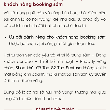
khách hàng booking sớm
Với số lượng quỹ căn vô cùng hữu hạn, thời điểm hiện
tại chính là cơ hội “vàng” để nhà đầu tư chớp lấy với
các chính sách ưu đãi bứt phá từ chủ đầu tư.
Ưu đãi dành riêng cho khách hàng booking sớm:
Được lựa chọn vị trí căn, giá tốt giai đoạn đầu.
Hội tụ trọn vẹn các yếu tố: Vị trí lõi trung tâm – Dòng
khách dồi dào – Thiết kế linh hoạt – Pháp lý vững
chắc,
Shop khối đế Tòa S2 The Sentosa
không chỉ là
mặt bằng kinh doanh, mà là một tài sản tích lũy truyền
đời, sinh lời bền vững.
Đừng bỏ lỡ cơ hội sở hữu “mỏ vàng” thương mại giữa
lòng đô thị triệu dân Thanh Hóa!
ĐĂNG KÝ TƯ VẤN TẠI ĐÂY