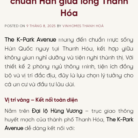
chuẩn Hàn giữa lòng Thanh
Hóa
POSTED ON
9 THÁNG 8, 2025
BY
VINHOMES THANH HOÁ
The K-Park Avenue
mang đến chuẩn mực sống
Hàn Quốc ngay tại Thanh Hóa, kết hợp giữa
không gian nghỉ dưỡng và tiện nghi thành thị. Với
thiết kế 2 phòng ngủ thông minh, tiện ích đồng
bộ và vị trí đắc địa, đây là lựa chọn lý tưởng cho
cả an cư và đầu tư lâu dài.
Vị trí vàng – Kết nối toàn diện
Nằm trên
Đại lộ Hùng Vương
– trục giao thông
huyết mạch của thành phố Thanh Hóa,
The K-Park
Avenue
dễ dàng kết nối với: