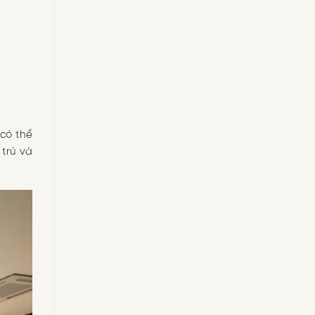
 có thể
 trú và