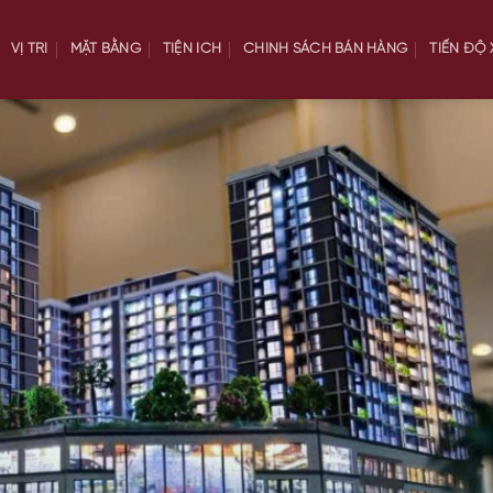
VỊ TRÍ
MẶT BẰNG
TIỆN ÍCH
CHÍNH SÁCH BÁN HÀNG
TIẾN ĐỘ