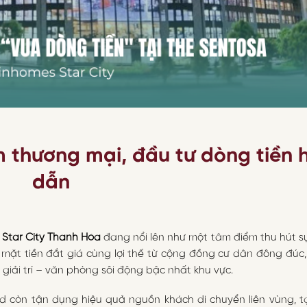
 thương mại, đầu tư dòng tiền 
dẫn
 Star City Thanh Hóa
đang nổi lên như một tâm điểm thu hút s
rí mặt tiền đắt giá cùng lợi thế từ cộng đồng cư dân đông đúc
giải trí – văn phòng sôi động bậc nhất khu vực.
rd còn tận dụng hiệu quả nguồn khách di chuyển liên vùng, 