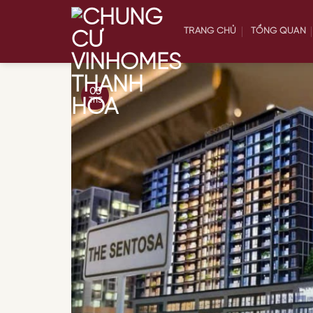
Skip
to
TRANG CHỦ
TỔNG QUAN
content
03
Th5