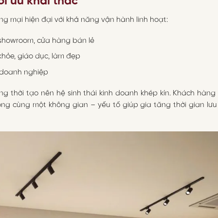
i ưu khai thác
g mại hiện đại với khả năng vận hành linh hoạt:
, showroom, cửa hàng bán lẻ
khỏe, giáo dục, làm đẹp
 doanh nghiệp
g thời tạo nên hệ sinh thái kinh doanh khép kín. Khách hàng
ng cùng một không gian – yếu tố giúp gia tăng thời gian lưu