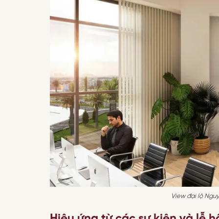
View đại lộ Ngu
Hiệu ứng từ các sự kiện và lễ h