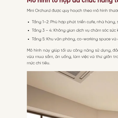
Mô hình tổ hợp đa chức năng tố
Mini Orchard được quy hoạch theo mô hình thươn
Tầng 1–2: Phù hợp phát triển cafe, nhà hàng
Tầng 3 – 4: Không gian dịch vụ chăm sóc sức 
Tầng 5: Khu văn phòng, co-working space và
Mô hình này giúp tối ưu công năng sử dụng, đồn
vừa mua sắm, ăn uống, làm việc và thư giãn tro
mức chi tiêu.