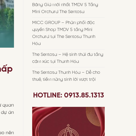
Bảng Giá mới nhất TMDV 5 Tầng
Mini Orchard The Sentosa
MICC GROUP – Phân phối độc
quyền Shop TMDV 5 tầng Mini
Orchard tại The Sentosa Thanh
Hóa
The Sentosa – Hệ sinh thái đa tầng
cảm xúc tại Thanh Hóa
hấp
The Sentosa Thanh Hóa – Dễ cho
thuê, tiềm năng sinh lời vượt trội
HOTLINE: 0913.85.1313
ự quan
, dự án
tạo nên