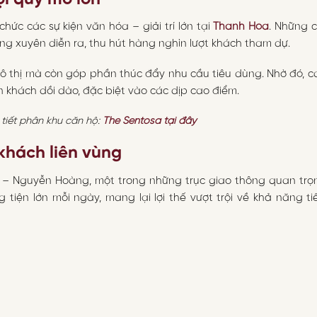
hức các sự kiện văn hóa – giải trí lớn tại
Thanh Hóa
. Những 
ng xuyên diễn ra, thu hút hàng nghìn lượt khách tham dự.
đô thị mà còn góp phần thúc đẩy nhu cầu tiêu dùng. Nhờ đó, 
 khách dồi dào, đặc biệt vào các dịp cao điểm.
 tiết phân khu căn hộ:
The Sentosa tại đây
 khách liên vùng
 – Nguyễn Hoàng, một trong những trục giao thông quan trọ
tiện lớn mỗi ngày, mang lại lợi thế vượt trội về khả năng t