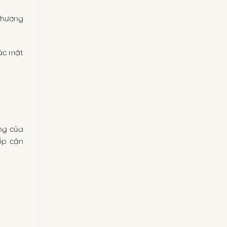
chương
các mặt
ng của
iếp cận