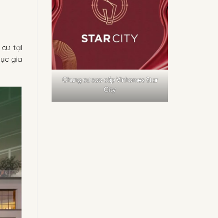
cư tại
tục gia
Chung cư cao cấp Vinhomes Star
City