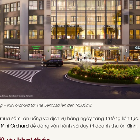
g – Mini orchard tại The Sentosa lên đến 19.500m2
 mua sắm, ăn uống và dịch vụ hàng ngày tăng trưởng liên tục.
i
Mini Orchard
dễ dàng vận hành và duy trì doanh thu ổn định.