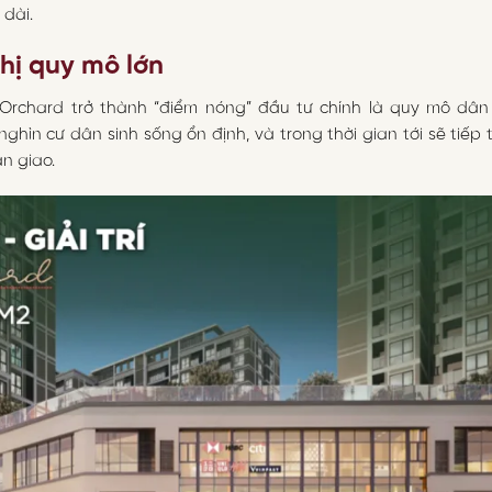
 dài.
thị quy mô lớn
Orchard trở thành “điểm nóng” đầu tư chính là quy mô dân 
ghìn cư dân sinh sống ổn định, và trong thời gian tới sẽ tiếp 
n giao.