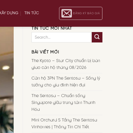
 XÂY DỰNG
TIN TỨC
ĐĂNG KÝ BÁO GIÁ
TIN TỨC MỚI NHẤT
BÀI VIẾT MỚI
The Kyoto – Star City chuẩn bị bàn
giao căn hộ tháng 08/2026
Căn hộ 3PN The Sentosa – Sống lý
tưởng cho gia đình hiện đại
The Sentosa – Chuẩn sống
Singapore giữa trung tâm Thanh
Hóa
Mini Orchard 5 Tầng The Sentosa
Vinhomes | Thông Tin Chi Tiết