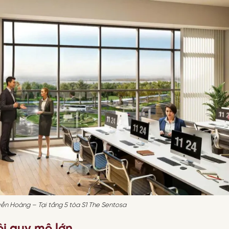
yễn Hoàng – Tại tầng 5 tòa S1 The Sentosa
ội quy mô lớn