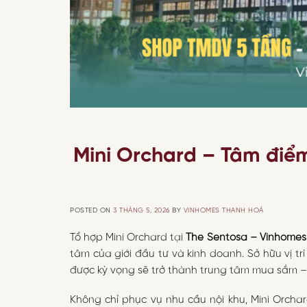
Mini Orchard – Tâm điểm
POSTED ON
3 THÁNG 5, 2026
BY
VINHOMES THANH HOÁ
Tổ hợp Mini Orchard tại
The Sentosa –
Vinhomes
tâm của giới đầu tư và kinh doanh. Sở hữu vị t
được kỳ vọng sẽ trở thành trung tâm mua sắm – 
Không chỉ phục vụ nhu cầu nội khu, Mini Orcha