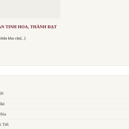
ÂN TINH HOA, THÀNH ĐẠT
hân khu căn[...]
026
đại
 Hóa
 Tiết