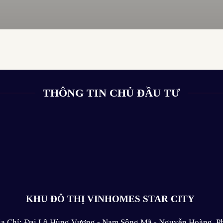
THÔNG TIN CHỦ ĐẦU TƯ
KHU ĐÔ THỊ VINHOMES STAR CITY
ịa Chỉ: Đại Lộ Hùng Vương - Nam Sông Mã - Nguyễn Hoàng, P