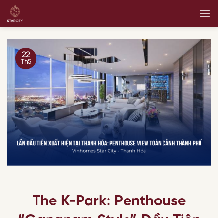
Skip
to
content
22
Th5
The K-Park: Penthouse