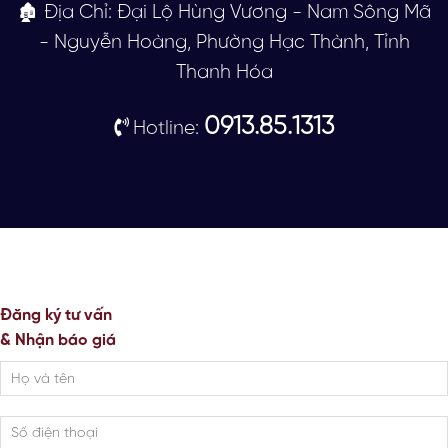
🏚 Địa Chỉ: Đại Lộ Hùng Vương - Nam Sông Mã
- Nguyễn Hoàng, Phường Hạc Thành, Tỉnh
Thanh Hóa
0913.85.1313
Hotline:
Đăng ký tư vấn
& Nhận báo giá