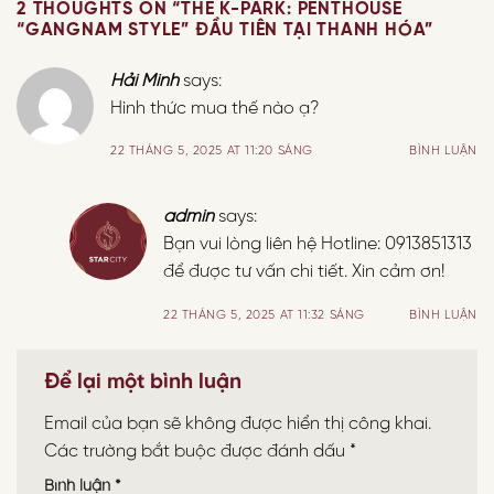
2 THOUGHTS ON “
THE K-PARK: PENTHOUSE
“GANGNAM STYLE” ĐẦU TIÊN TẠI THANH HÓA
”
Hải Minh
says:
Hình thức mua thế nào ạ?
22 THÁNG 5, 2025 AT 11:20 SÁNG
BÌNH LUẬN
admin
says:
Bạn vui lòng liên hệ Hotline: 0913851313
để được tư vấn chi tiết. Xin cảm ơn!
22 THÁNG 5, 2025 AT 11:32 SÁNG
BÌNH LUẬN
Để lại một bình luận
Email của bạn sẽ không được hiển thị công khai.
Các trường bắt buộc được đánh dấu
*
Bình luận
*