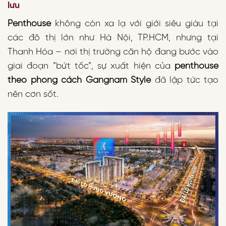
lưu
Penthouse
không còn xa lạ với giới siêu giàu tại
các đô thị lớn như Hà Nội, TP.HCM, nhưng tại
Thanh Hóa – nơi thị trường căn hộ đang bước vào
giai đoạn “bứt tốc”, sự xuất hiện của
penthouse
theo phong cách Gangnam Style
đã lập tức tạo
nên cơn sốt.