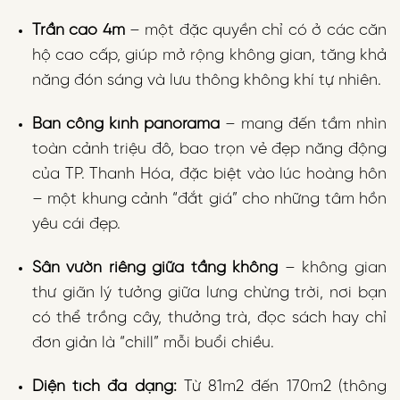
Trần cao 4m
– một đặc quyền chỉ có ở các căn
hộ cao cấp, giúp mở rộng không gian, tăng khả
năng đón sáng và lưu thông không khí tự nhiên.
Ban công kính panorama
– mang đến tầm nhìn
toàn cảnh triệu đô, bao trọn vẻ đẹp năng động
của TP. Thanh Hóa, đặc biệt vào lúc hoàng hôn
– một khung cảnh “đắt giá” cho những tâm hồn
yêu cái đẹp.
Sân vườn riêng giữa tầng không
– không gian
thư giãn lý tưởng giữa lưng chừng trời, nơi bạn
có thể trồng cây, thưởng trà, đọc sách hay chỉ
đơn giản là “chill” mỗi buổi chiều.
Diện tích đa dạng:
Từ 81m2 đến 170m2 (thông