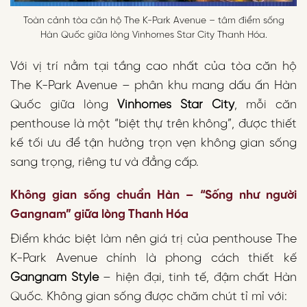
Toàn cảnh tòa căn hộ The K-Park Avenue – tâm điểm sống
Hàn Quốc giữa lòng Vinhomes Star City Thanh Hóa.
Với vị trí nằm tại tầng cao nhất của tòa căn hộ
The K-Park Avenue – phân khu mang dấu ấn Hàn
Quốc giữa lòng
Vinhomes Star City
, mỗi căn
penthouse là một “biệt thự trên không”, được thiết
kế tối ưu để tận hưởng trọn vẹn không gian sống
sang trọng, riêng tư và đẳng cấp.
Không gian sống chuẩn Hàn – “Sống như người
Gangnam” giữa lòng Thanh Hóa
Điểm khác biệt làm nên giá trị của penthouse The
K-Park Avenue chính là phong cách thiết kế
Gangnam Style
– hiện đại, tinh tế, đậm chất Hàn
Quốc. Không gian sống được chăm chút tỉ mỉ với: