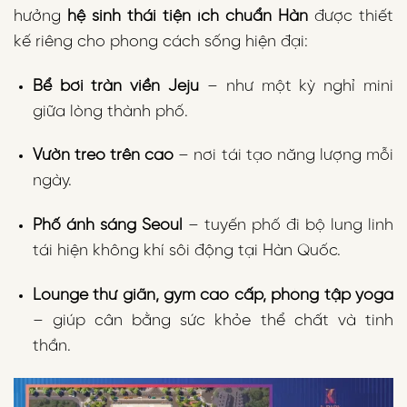
hưởng
hệ sinh thái tiện ích chuẩn Hàn
được thiết
kế riêng cho phong cách sống hiện đại:
Bể bơi tràn viền Jeju
– như một kỳ nghỉ mini
giữa lòng thành phố.
Vườn treo trên cao
– nơi tái tạo năng lượng mỗi
ngày.
Phố ánh sáng Seoul
– tuyến phố đi bộ lung linh
tái hiện không khí sôi động tại Hàn Quốc.
Lounge thư giãn, gym cao cấp, phòng tập yoga
– giúp cân bằng sức khỏe thể chất và tinh
thần.