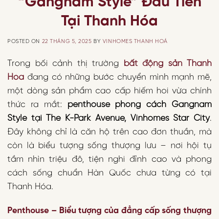
“Gangnam Style” Đầu Tiên
Tại Thanh Hóa
POSTED ON
22 THÁNG 5, 2025
BY
VINHOMES THANH HOÁ
Trong bối cảnh thị trường
bất động sản Thanh
Hóa
đang có những bước chuyển mình mạnh mẽ,
một dòng sản phẩm cao cấp hiếm hoi vừa chính
thức ra mắt:
penthouse phong cách Gangnam
Style tại The K-Park Avenue, Vinhomes Star City
.
Đây không chỉ là căn hộ trên cao đơn thuần, mà
còn là biểu tượng sống thượng lưu – nơi hội tụ
tầm nhìn triệu đô, tiện nghi đỉnh cao và phong
cách sống chuẩn Hàn Quốc chưa từng có tại
Thanh Hóa.
Penthouse – Biểu tượng của đẳng cấp sống thượng