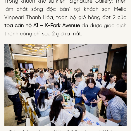
Trong khuôn khổ sự kiện “Signature Gallery: Triển
lãm chất sống độc bản” tại khách sạn Melia
Vinpearl Thanh Hóa, toàn bộ giỏ hàng đợt 2 của
tòa căn hộ A1 – K-Park Avenue
đã được giao dịch
thành công chỉ sau 2 giờ ra mắt.