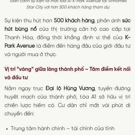
Toàn cảnh sự kiện ra mắt tòa A1 K-Park Avenue tại Vinhomes
Star City với hơn 500 khách hàng tham dự
Sự kiện thu hút hơn
500 khách hàng
, phản ánh
sức
hút bùng nổ
của thị trường căn hộ cao cấp tại
Thanh Hóa, đồng thời khẳng định vị thế của
K-
Park Avenue
là điểm đến hàng đầu của giới đầu tư
và người mua ở thực.
Vị trí “vàng” giữa lòng thành phố – Tâm điểm kết nối
và đầu tư
Nằm ngay trục
Đại lộ Hùng Vương
, tuyến đường
huyết mạch của thành phố, tòa A1 sở hữu vị trí
chiến lược hiếm có. Cư dân chỉ mất vài phút di
chuyển đến:
Trung tâm hành chính – tài chính của tỉnh