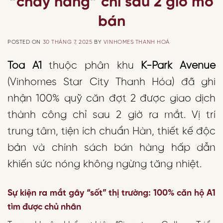
“cháy hàng” chỉ sau 2 giờ mở
bán
POSTED ON
30 THÁNG 7, 2025
BY
VINHOMES THANH HOÁ
Tòa A1
thuộc phân khu
K-Park Avenue
(Vinhomes Star City Thanh Hóa) đã ghi
nhận 100% quỹ căn đợt 2 được giao dịch
thành công chỉ sau 2 giờ ra mắt. Vị trí
trung tâm, tiện ích chuẩn Hàn, thiết kế độc
bản và chính sách bán hàng hấp dẫn
khiến sức nóng không ngừng tăng nhiệt.
Sự kiện ra mắt gây “sốt” thị trường: 100% căn hộ A1
tìm được chủ nhân