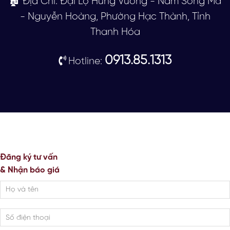
🏚 Địa Chỉ: Đại Lộ Hùng Vương - Nam Sông Mã
- Nguyễn Hoàng, Phường Hạc Thành, Tỉnh
Thanh Hóa
0913.85.1313
Hotline:
Đăng ký tư vấn
& Nhận báo giá