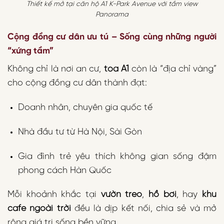
Thiết kế mở tại căn hộ A1 K-Park Avenue với tầm view
Panorama
Cộng đồng cư dân ưu tú – Sống cùng những người
“xứng tầm”
Không chỉ là nơi an cư,
tòa A1
còn là “địa chỉ vàng”
cho cộng đồng cư dân thành đạt:
Doanh nhân, chuyên gia quốc tế
Nhà đầu tư từ Hà Nội, Sài Gòn
Gia đình trẻ yêu thích không gian sống đậm
phong cách Hàn Quốc
Mỗi khoảnh khắc tại
vườn treo
,
hồ bơi
, hay
khu
cafe ngoài trời
đều là dịp kết nối, chia sẻ và mở
rộng giá trị sống bền vững.