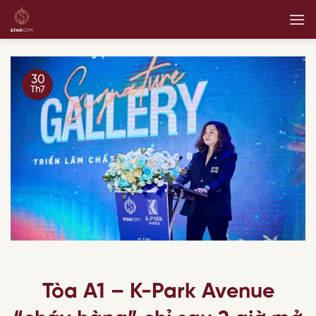
Skip
to
content
30
Th7
Tòa A1 – K-Park Avenue