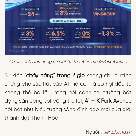
Chính sách bán hàng ưu việt tại tòa A1 – The K-Park Avenue
Sự kiện
“cháy hàng” trong 2 giờ
không chỉ là minh
chứng cho sức hút của A1 mà còn là cơ hội đầu tư
không thể bỏ lỡ. Trong bối cảnh thị trường bất
động sản đang sôi động trở lại,
A1 – K Park Avenue
nổi bật như biểu tượng sống đỉnh cao mới của giới
thành đạt Thanh Hóa.
Nguồn:
tienphong.vn