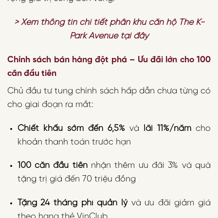
> Xem thông tin chi tiết phân khu căn hộ The K-
Park Avenue tại đây
Chính sách bán hàng đột phá – Ưu đãi lớn cho 100
căn đầu tiên
Chủ đầu tư tung chính sách hấp dẫn chưa từng có
cho giai đoạn ra mắt:
Chiết khấu sớm đến 6,5%
và
lãi 11%/năm
cho
khoản thanh toán trước hạn
100 căn đầu tiên
nhận thêm ưu đãi 3% và quà
tặng trị giá đến 70 triệu đồng
Tặng 24 tháng phí quản lý
và ưu đãi giảm giá
theo hạng thẻ VinClub