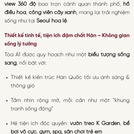
view 360 độ
bao trọn cảnh quan thành phố,
hồ
điều hòa
,
công viên cây xanh
, mang lại trải nghiệm
sống như tại
Seoul hoa lệ
.
Thiết kế tinh tế, tiện ích đậm chất Hàn – Không gian
sống lý tưởng
Tòa A1 được quy hoạch như một
biểu tượng sống
sang
, nổi bật với:
Thiết kế kiến trúc Hàn Quốc tối ưu ánh sáng &
thông gió
Tầm nhìn rộng mở, mỗi căn như một “khung
tranh sống động”
Hệ tiện ích độc quyền:
vườn treo K Garden
,
bể
bơi vô cực
,
gym, spa, sân chơi trẻ em